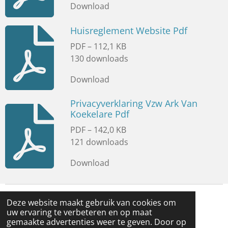
Download
Huisreglement Website Pdf
PDF – 112,1 KB
130 downloads
Download
Privacyverklaring Vzw Ark Van
Koekelare Pdf
PDF – 142,0 KB
121 downloads
Download
© 2025 - vzw Ark van Koekelare - alle rechten
Deze website maakt gebruik van cookies om
uw ervaring te verbeteren en op maat
voorbehouden
gemaakte advertenties weer te geven. Door op
Powered by
JouwWeb